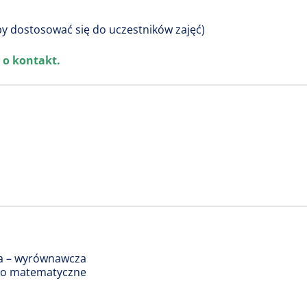
y dostosować się do uczestników zajęć)
y o
kontakt
.
ka – wyrównawcza
łko matematyczne