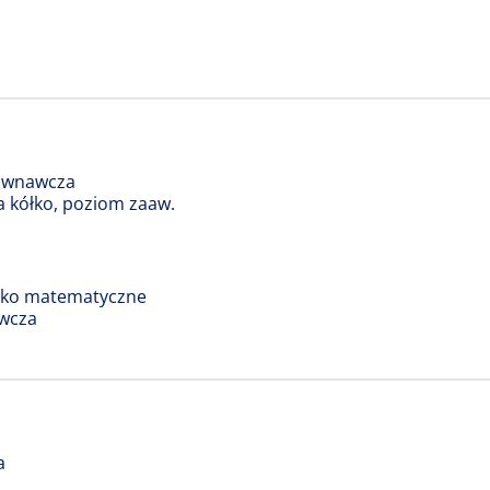
yrównawcza
a kółko, poziom zaaw.
ółko matematyczne
awcza
a