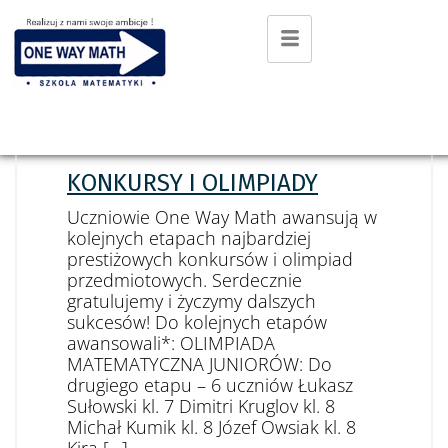
25 STYCZNIA 2025
ADMIN
0 COMMENTS
BEZ KATEGORII
KONKURSY I OLIMPIADY
Uczniowie One Way Math awansują w
kolejnych etapach najbardziej
prestiżowych konkursów i olimpiad
przedmiotowych. Serdecznie
gratulujemy i życzymy dalszych
sukcesów! Do kolejnych etapów
awansowali*: OLIMPIADA
MATEMATYCZNA JUNIORÓW: Do
drugiego etapu – 6 uczniów Łukasz
Sułowski kl. 7 Dimitri Kruglov kl. 8
Michał Kumik kl. 8 Józef Owsiak kl. 8