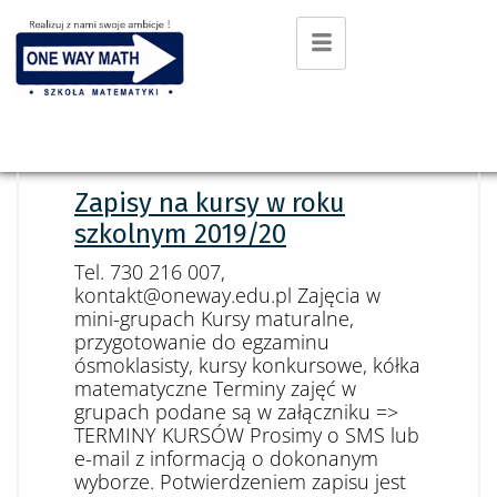
22 LIPCA 2019
PIOTR
0 COMMENTS
BEZ KATEGORII
Zapisy na kursy w roku
szkolnym 2019/20
Tel. 730 216 007,
kontakt@oneway.edu.pl Zajęcia w
mini-grupach Kursy maturalne,
przygotowanie do egzaminu
ósmoklasisty, kursy konkursowe, kółka
matematyczne Terminy zajęć w
grupach podane są w załączniku =>
TERMINY KURSÓW Prosimy o SMS lub
e-mail z informacją o dokonanym
wyborze. Potwierdzeniem zapisu jest