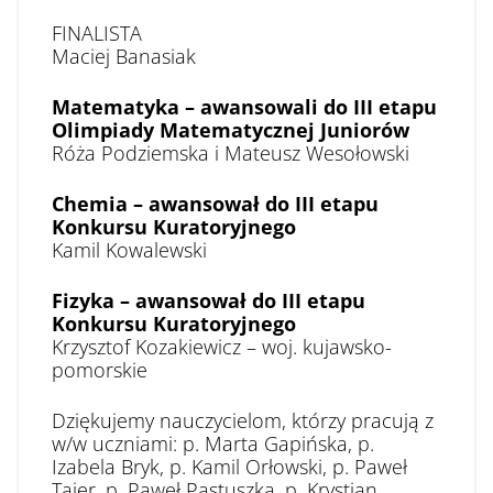
FINALISTA
Maciej Banasiak
Matematyka – awansowali do III etapu
Olimpiady Matematycznej Juniorów
Róża Podziemska i Mateusz Wesołowski
Chemia – awansował do III etapu
Konkursu Kuratoryjnego
Kamil Kowalewski
Fizyka –
awansował do III etapu
Konkursu Kuratoryjnego
Krzysztof Kozakiewicz – woj. kujawsko-
pomorskie
Dziękujemy nauczycielom, którzy pracują z
w/w uczniami: p. Marta Gapińska, p.
Izabela Bryk, p. Kamil Orłowski, p. Paweł
Tajer, p. Paweł Pastuszka, p. Krystian