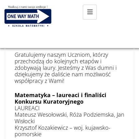
11 MARCA 2021
KONKURSY I OLIMPIADY
Gratulujemy naszym Uczniom, którzy
przechodzą do kolejnych etapów i
zdobywają laury. Jesteśmy z Was dumni i
dziękujemy że daliście nam możliwość
współpracy z Wami!
Matematyka – laureaci i finaliści
Konkursu Kuratoryjnego
LAUREACI
Mateusz Wesołowski, Róża Podziemska, Jan
Wisłocki
Krzysztof Kozakiewicz – woj. kujawsko-
pomorskie