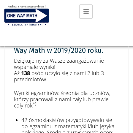
5 SIERPNIA 2020
351 uczniów uczyło się w One
Way Math w 2019/2020 roku.
Dziękujemy za Wasze zaangażowanie i
wspaniałe wyniki!
Aż
138
osób uczyło się z nami 2 lub 3
przedmiotów.
Wyniki egzaminów: średnia dla uczniów,
którzy pracowali z nami cały lub prawie
*)
cały rok
42 ósmoklasistów przygotowywało się
do egzaminu z matematyki i/lub języka
polskiego. Średnia z uzyskanych ocen: