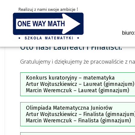
biuro
15 KWIETNIA 2019
Oto nasi Laureaci i Finaliści.
Gratulujemy i dziękujemy że pracowaliście z n
Konkurs kuratoryjny – matematyka
Artur Wojtuszkiewicz – Laureat (gimnazjum)
Marcin Weremczuk – Laureat (gimnazjum)
Olimpiada Matematyczna Juniorów
Artur Wojtuszkiewicz – Finalista (gimnazjum
Marcin Weremczuk – Finalista (gimnazjum)